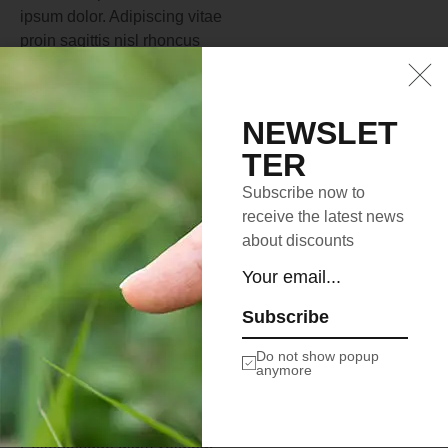
ipsum dolor. Adipiscing vitae
proin sagittis nisl rhoncus
mattis rhoncus. Lectus
vestibulum mattis
ullamcorper velit sed.
NEWSLET
Facilisis volutpat est velit
TER
egestas dui id ornare.
Curabitur vitae nunc sed
Subscribe now to
velit dignissim sodales ut eu
receive the latest news
sem. Venenatis urna cursus
about discounts
eget nunc scelerisque
viverra mauris in aliquam.
Subscribe
Nunc faucibus a
pellentesque sit amet
Do not show popup
anymore
porttitor eget dolor. Quam
nulla porttitor massa id
neque aliquam.
Pellentesque diam volutpat