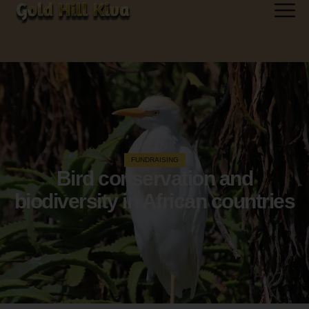
FUNDRAISING
Bird conservation and
biodiversity in African countries