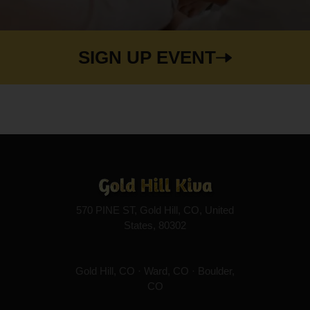
SIGN UP EVENT
570 PINE ST, Gold Hill, CO, United
States, 80302
Gold Hill, CO · Ward, CO · Boulder,
CO